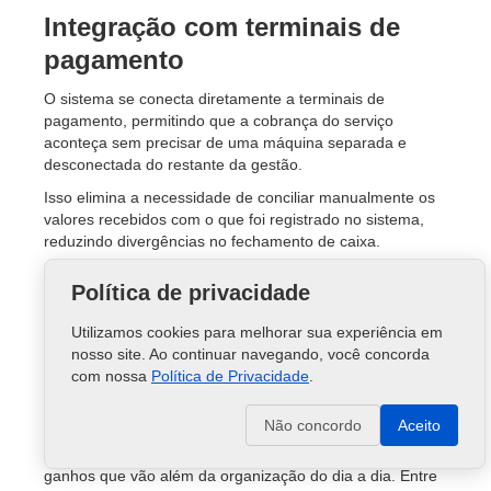
Integração com terminais de
pagamento
O sistema se conecta diretamente a terminais de
pagamento, permitindo que a cobrança do serviço
aconteça sem precisar de uma máquina separada e
desconectada do restante da gestão.
Isso elimina a necessidade de conciliar manualmente os
valores recebidos com o que foi registrado no sistema,
reduzindo divergências no fechamento de caixa.
Benefícios do sistema
Política de privacidade
para estética
Utilizamos cookies para melhorar sua experiência em
nosso site. Ao continuar navegando, você concorda
automotiva na sua
com nossa
Política de Privacidade
.
gestão
Não concordo
Aceito
Adotar um sistema de gestão específico para o setor traz
ganhos que vão além da organização do dia a dia. Entre