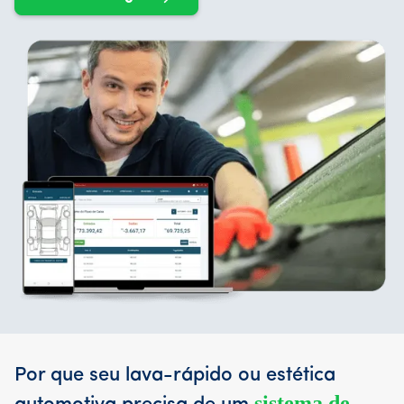
Por que seu
lava-rápido
ou
estética
sistema de