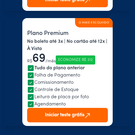
O MAIS ESCOLHIDO
Plano Premium
No boleto até 3x | No cartão até 12x |
À Vista
69
ECONOMIZE R$ 312
R$
/mês
Tudo do plano anterior
Folha de Pagamento
Comissionamento
Controle de Estoque
Leitura de placa por foto
Agendamento
Iniciar teste grátis