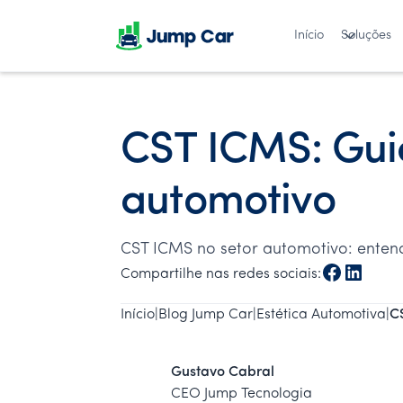
Início
Soluções
CST ICMS: Gui
automotivo
CST ICMS no setor automotivo: entenda
Compartilhe nas redes sociais:
Início
|
Blog Jump Car
|
Estética Automotiva
|
C
Gustavo Cabral
CEO Jump Tecnologia