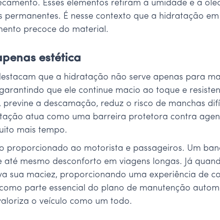
camento. Esses elementos retiram a umidade e a oleos
as permanentes. É nesse contexto que a hidratação em
imento precoce do material.
apenas estética
a destacam que a hidratação não serve apenas para ma
garantindo que ele continue macio ao toque e resisten
 previne a descamação, reduz o risco de manchas difíc
ratação atua como uma barreira protetora contra age
muito mais tempo.
to proporcionado ao motorista e passageiros. Um ban
e até mesmo desconforto em viagens longas. Já quan
erva sua maciez, proporcionando uma experiência de 
a como parte essencial do plano de manutenção auto
aloriza o veículo como um todo.