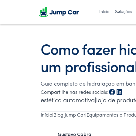
Início
Soluções
Como fazer hi
um profissiona
Guia completo de hidratação em banco
Compartilhe nas redes sociais:
estética automotiva|loja de produ
Início
|
Blog Jump Car
|
Equipamentos e Produ
Gustavo Cabral