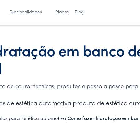
Funcionalidades
Planos
Blog
dratação em banco d
l
 de couro: técnicas, produtos e passo a passo para c
tos de estética automotiva|produto de estética au
tos para Estética automotiva
|
Como fazer hidratação em banc